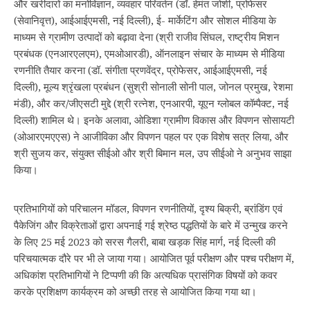
और खरीदारों का मनोविज्ञान, व्यवहार परिवर्तन (डॉ. हेमंत जोशी, प्रोफेसर
(सेवानिवृत्त), आईआईएमसी, नई दिल्ली), ई- मार्केटिंग और सोशल मीडिया के
माध्यम से ग्रामीण उत्पादों को बढ़ावा देना (श्री राजीव सिंघल, राष्ट्रीय मिशन
प्रबंधक (एनआरएलएम), एमओआरडी), ऑनलाइन संचार के माध्यम से मीडिया
रणनीति तैयार करना (डॉ. संगीता प्रणवेंद्र, प्रोफेसर, आईआईएमसी, नई
दिल्ली), मूल्य श्रृंखला प्रबंधन (सुश्री सोनाली सोनी पाल, जोनल प्रमुख, रेशमा
मंडी), और कर/जीएसटी मुद्दे (श्री रत्नेश, एनआरपी, यूएन ग्लोबल कॉम्पैक्ट, नई
दिल्ली) शामिल थे। इनके अलावा, ओडिशा ग्रामीण विकास और विपणन सोसायटी
(ओआरएमएएस) ने आजीविका और विपणन पहल पर एक विशेष सत्र लिया, और
श्री सुजय कर, संयुक्त सीईओ और श्री बिमान मल, उप सीईओ ने अनुभव साझा
किया।
प्रतिभागियों को परिचालन मॉडल, विपणन रणनीतियों, दृश्य बिक्री, ब्रांडिंग एवं
पैकेजिंग और विक्रेताओं द्वारा अपनाई गई श्रेष्‍ठ पद्धतियों के बारे में उन्मुख करने
के लिए 25 मई 2023 को सरस गैलरी, बाबा खड़क सिंह मार्ग, नई दिल्ली की
परिचयात्‍मक दौरे पर भी ले जाया गया। आयोजित पूर्व परीक्षण और पश्‍च परीक्षण में,
अधिकांश प्रतिभागियों ने टिप्पणी की कि अत्यधिक प्रासंगिक विषयों को कवर
करके प्रशिक्षण कार्यक्रम को अच्छी तरह से आयोजित किया गया था।