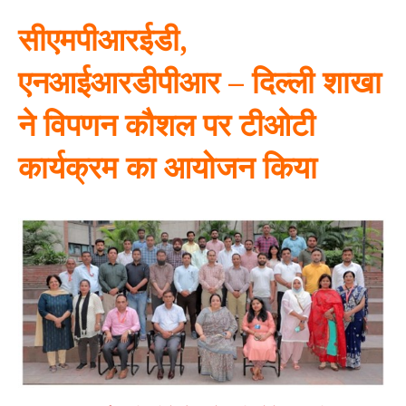
सीएमपीआरईडी,
एनआईआरडीपीआर – दिल्ली शाखा
ने विपणन कौशल पर टीओटी
कार्यक्रम का आयोजन किया